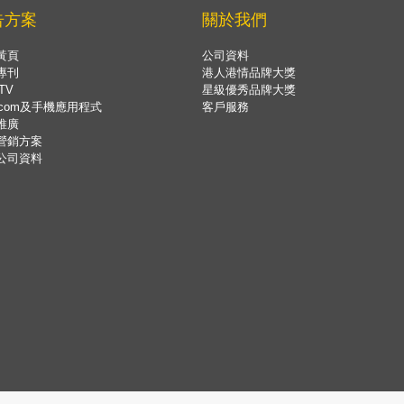
告方案
關於我們
黃頁
公司資料
專刊
港人港情品牌大獎
TV
星級優秀品牌大獎
.com及手機應用程式
客戶服務
推廣
營銷方案
公司資料