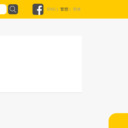
ENG
|
繁體
|
简体