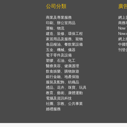
公司分類
廣
商業及專業服務
網上
印刷、辦公室用品
商務
運輸、物流
Now 
建造、裝修、環保工程
Now
家居用品及服務、寵物
網上
食品糧油、餐飲業設備
中國
五金、機械、儀器
刊登
電子零件及設備
塑膠、石油、化工
醫療美容、健康護理
飲食娛樂、購物旅遊
銀行金融、地產保險
服裝及配飾、紡織品
禮品、花卉、珠寶、玩具
教育、藝術、康體運動
電腦及資訊科技
社團、宗教、公共事業
婚禮服務