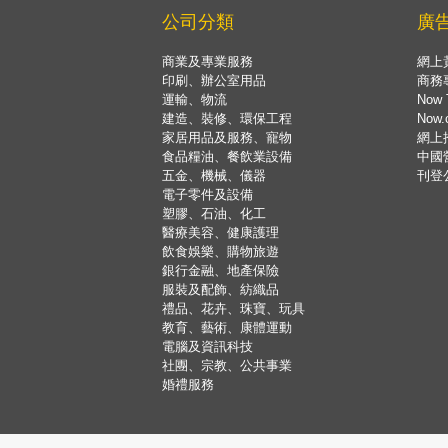
公司分類
廣
商業及專業服務
網上
印刷、辦公室用品
商務
運輸、物流
Now 
建造、裝修、環保工程
Now
家居用品及服務、寵物
網上
食品糧油、餐飲業設備
中國
五金、機械、儀器
刊登
電子零件及設備
塑膠、石油、化工
醫療美容、健康護理
飲食娛樂、購物旅遊
銀行金融、地產保險
服裝及配飾、紡織品
禮品、花卉、珠寶、玩具
教育、藝術、康體運動
電腦及資訊科技
社團、宗教、公共事業
婚禮服務