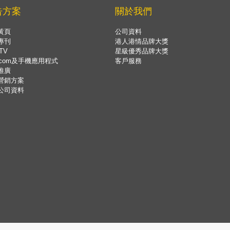
告方案
關於我們
黃頁
公司資料
專刊
港人港情品牌大獎
TV
星級優秀品牌大獎
.com及手機應用程式
客戶服務
推廣
營銷方案
公司資料