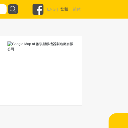
ENG
|
繁體
|
简体