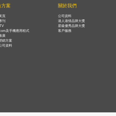
告方案
關於我們
黃頁
公司資料
專刊
港人港情品牌大獎
TV
星級優秀品牌大獎
.com及手機應用程式
客戶服務
推廣
營銷方案
公司資料