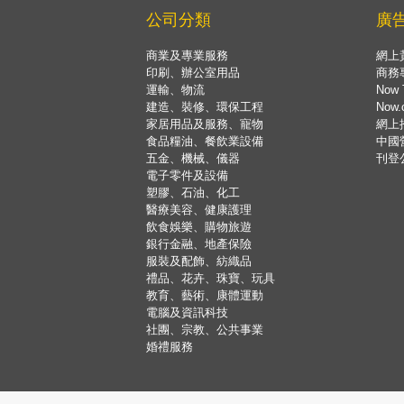
公司分類
廣
商業及專業服務
網上
印刷、辦公室用品
商務
運輸、物流
Now 
建造、裝修、環保工程
Now
家居用品及服務、寵物
網上
食品糧油、餐飲業設備
中國
五金、機械、儀器
刊登
電子零件及設備
塑膠、石油、化工
醫療美容、健康護理
飲食娛樂、購物旅遊
銀行金融、地產保險
服裝及配飾、紡織品
禮品、花卉、珠寶、玩具
教育、藝術、康體運動
電腦及資訊科技
社團、宗教、公共事業
婚禮服務