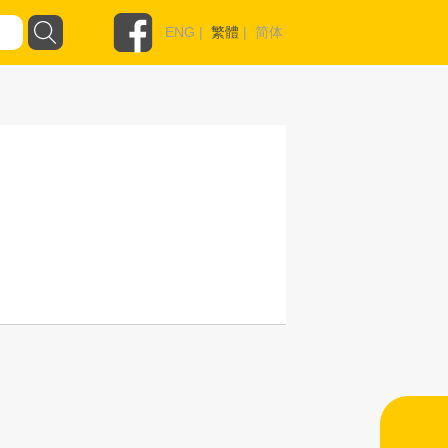
ENG
|
繁體
|
简体