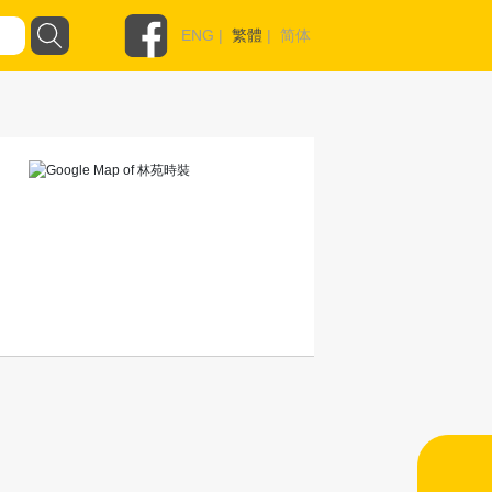
ENG
|
繁體
|
简体