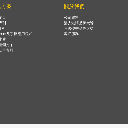
告方案
關於我們
黃頁
公司資料
專刊
港人港情品牌大獎
TV
星級優秀品牌大獎
.com及手機應用程式
客戶服務
推廣
營銷方案
公司資料