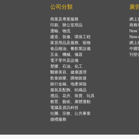
公司分類
廣
商業及專業服務
網上
印刷、辦公室用品
商務
運輸、物流
Now 
建造、裝修、環保工程
Now
家居用品及服務、寵物
網上
食品糧油、餐飲業設備
中國
五金、機械、儀器
刊登
電子零件及設備
塑膠、石油、化工
醫療美容、健康護理
飲食娛樂、購物旅遊
銀行金融、地產保險
服裝及配飾、紡織品
禮品、花卉、珠寶、玩具
教育、藝術、康體運動
電腦及資訊科技
社團、宗教、公共事業
婚禮服務