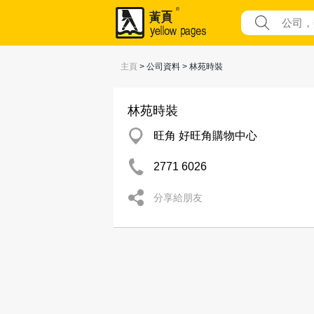
主頁
> 公司資料 > 林苑時裝
林苑時裝
旺角 好旺角購物中心
2771 6026
分享給朋友