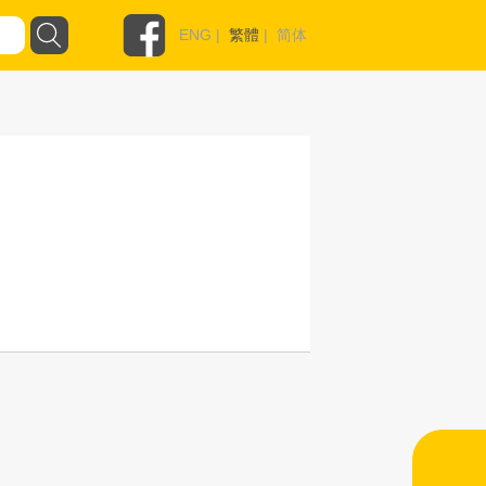
ENG
|
繁體
|
简体