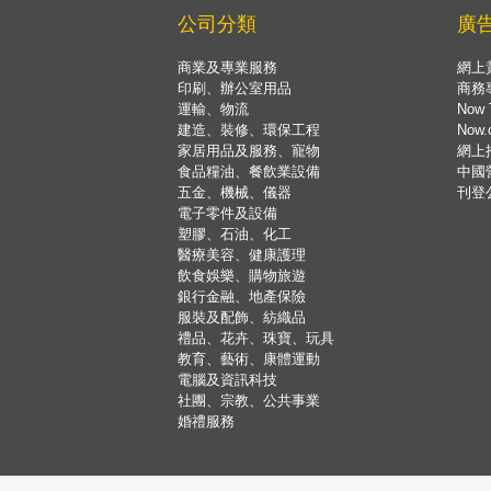
公司分類
廣
商業及專業服務
網上
印刷、辦公室用品
商務
運輸、物流
Now 
建造、裝修、環保工程
Now
家居用品及服務、寵物
網上
食品糧油、餐飲業設備
中國
五金、機械、儀器
刊登
電子零件及設備
塑膠、石油、化工
醫療美容、健康護理
飲食娛樂、購物旅遊
銀行金融、地產保險
服裝及配飾、紡織品
禮品、花卉、珠寶、玩具
教育、藝術、康體運動
電腦及資訊科技
社團、宗教、公共事業
婚禮服務