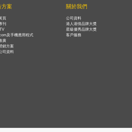
告方案
關於我們
黃頁
公司資料
專刊
港人港情品牌大獎
TV
星級優秀品牌大獎
.com及手機應用程式
客戶服務
推廣
營銷方案
公司資料