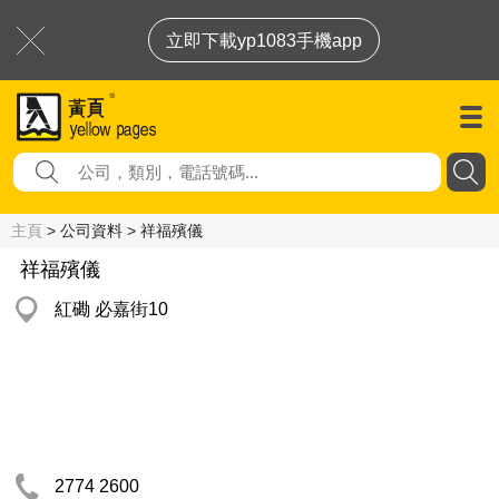
立即下載yp1083手機app
主頁
> 公司資料 > 祥福殯儀
祥福殯儀
紅磡 必嘉街10
2774 2600