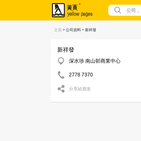
主頁
> 公司資料 > 新祥發
新祥發
深水埗 南山邨商業中心
2778 7370
分享給朋友