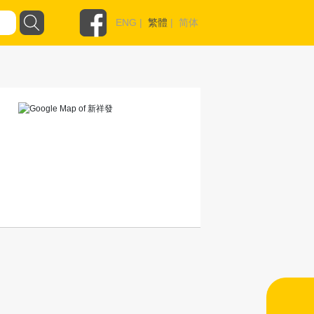
ENG
|
繁體
|
简体