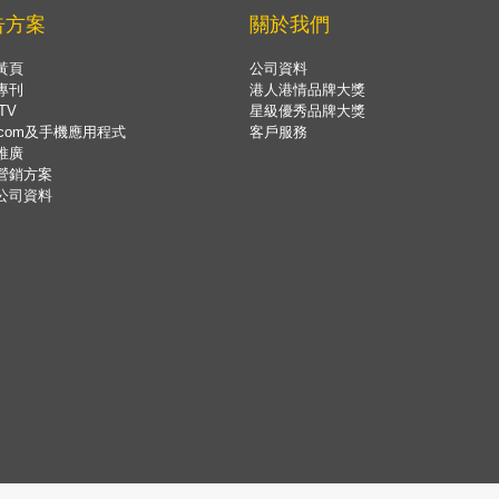
告方案
關於我們
黃頁
公司資料
專刊
港人港情品牌大獎
TV
星級優秀品牌大獎
.com及手機應用程式
客戶服務
推廣
營銷方案
公司資料