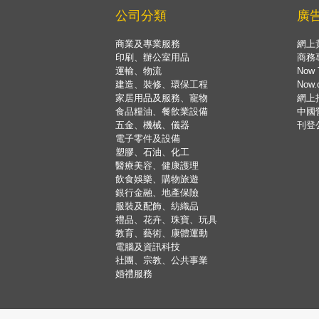
公司分類
廣
商業及專業服務
網上
印刷、辦公室用品
商務
運輸、物流
Now 
建造、裝修、環保工程
Now
家居用品及服務、寵物
網上
食品糧油、餐飲業設備
中國
五金、機械、儀器
刊登
電子零件及設備
塑膠、石油、化工
醫療美容、健康護理
飲食娛樂、購物旅遊
銀行金融、地產保險
服裝及配飾、紡織品
禮品、花卉、珠寶、玩具
教育、藝術、康體運動
電腦及資訊科技
社團、宗教、公共事業
婚禮服務