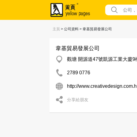
主頁
> 公司資料 > 韋基貿易發展公司
韋基貿易發展公司
觀塘 開源道47號凱源工業大廈9
2789 0776
http://www.creativedesign.com.h
分享給朋友