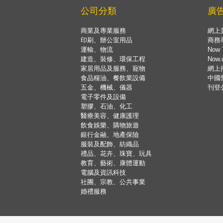
公司分類
廣
商業及專業服務
網上
印刷、辦公室用品
商務
運輸、物流
Now 
建造、裝修、環保工程
Now
家居用品及服務、寵物
網上
食品糧油、餐飲業設備
中國
五金、機械、儀器
刊登
電子零件及設備
塑膠、石油、化工
醫療美容、健康護理
飲食娛樂、購物旅遊
銀行金融、地產保險
服裝及配飾、紡織品
禮品、花卉、珠寶、玩具
教育、藝術、康體運動
電腦及資訊科技
社團、宗教、公共事業
婚禮服務