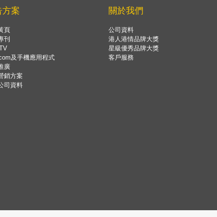
告方案
關於我們
黃頁
公司資料
專刊
港人港情品牌大獎
TV
星級優秀品牌大獎
.com及手機應用程式
客戶服務
推廣
營銷方案
公司資料