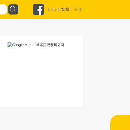
ENG
|
繁體
|
简体