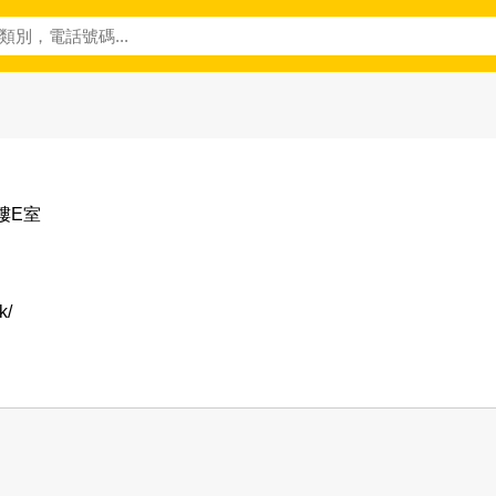
樓E室
k/