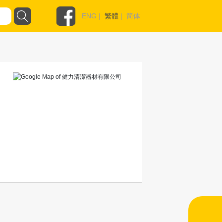
ENG
|
繁體
|
简体