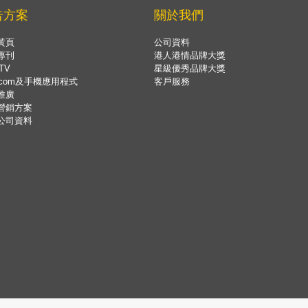
告方案
關於我們
黃頁
公司資料
專刊
港人港情品牌大獎
TV
星級優秀品牌大獎
.com及手機應用程式
客戶服務
推廣
營銷方案
公司資料