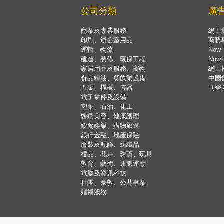
公司分類
廣
商業及專業服務
網上
印刷、辦公室用品
商務
運輸、物流
Now 
建造、裝修、環保工程
Now
家居用品及服務、寵物
網上
食品糧油、餐飲業設備
中國
五金、機械、儀器
刊登
電子零件及設備
塑膠、石油、化工
醫療美容、健康護理
飲食娛樂、購物旅遊
銀行金融、地產保險
服裝及配飾、紡織品
禮品、花卉、珠寶、玩具
教育、藝術、康體運動
電腦及資訊科技
社團、宗教、公共事業
婚禮服務