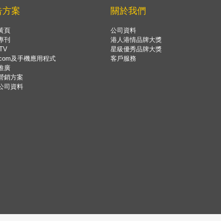
告方案
關於我們
黃頁
公司資料
專刊
港人港情品牌大獎
TV
星級優秀品牌大獎
.com及手機應用程式
客戶服務
推廣
營銷方案
公司資料