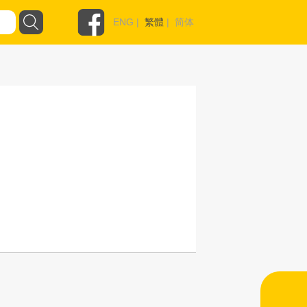
ENG
|
繁體
|
简体