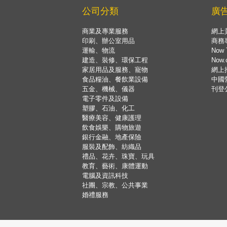
公司分類
廣
商業及專業服務
網上
印刷、辦公室用品
商務
運輸、物流
Now 
建造、裝修、環保工程
Now
家居用品及服務、寵物
網上
食品糧油、餐飲業設備
中國
五金、機械、儀器
刊登
電子零件及設備
塑膠、石油、化工
醫療美容、健康護理
飲食娛樂、購物旅遊
銀行金融、地產保險
服裝及配飾、紡織品
禮品、花卉、珠寶、玩具
教育、藝術、康體運動
電腦及資訊科技
社團、宗教、公共事業
婚禮服務