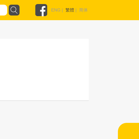
ENG
|
繁體
|
简体