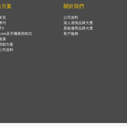
告方案
關於我們
黃頁
公司資料
專刊
港人港情品牌大獎
TV
星級優秀品牌大獎
.com及手機應用程式
客戶服務
推廣
營銷方案
公司資料