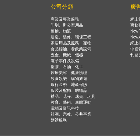
公司分類
廣
商業及專業服務
網上
印刷、辦公室用品
商務
運輸、物流
Now 
建造、裝修、環保工程
Now
家居用品及服務、寵物
網上
食品糧油、餐飲業設備
中國
五金、機械、儀器
刊登
電子零件及設備
塑膠、石油、化工
醫療美容、健康護理
飲食娛樂、購物旅遊
銀行金融、地產保險
服裝及配飾、紡織品
禮品、花卉、珠寶、玩具
教育、藝術、康體運動
電腦及資訊科技
社團、宗教、公共事業
婚禮服務