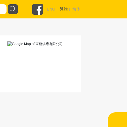
ENG
|
繁體
|
简体