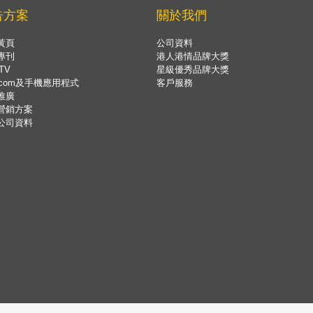
告方案
關於我們
黃頁
公司資料
專刊
港人港情品牌大獎
TV
星級優秀品牌大獎
.com及手機應用程式
客戶服務
推廣
營銷方案
公司資料