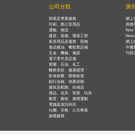
公司分類
廣
商業及專業服務
網上
印刷、辦公室用品
商務
運輸、物流
Now 
建造、裝修、環保工程
Now
家居用品及服務、寵物
網上
食品糧油、餐飲業設備
中國
五金、機械、儀器
刊登
電子零件及設備
塑膠、石油、化工
醫療美容、健康護理
飲食娛樂、購物旅遊
銀行金融、地產保險
服裝及配飾、紡織品
禮品、花卉、珠寶、玩具
教育、藝術、康體運動
電腦及資訊科技
社團、宗教、公共事業
婚禮服務