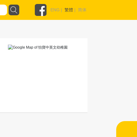
ENG
|
繁體
|
简体