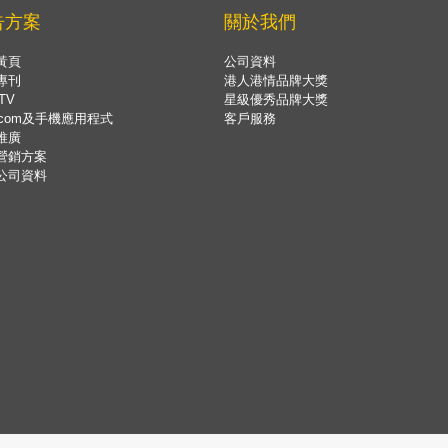
告方案
關於我們
黃頁
公司資料
專刊
港人港情品牌大獎
TV
星級優秀品牌大獎
.com及手機應用程式
客戶服務
推廣
營銷方案
公司資料