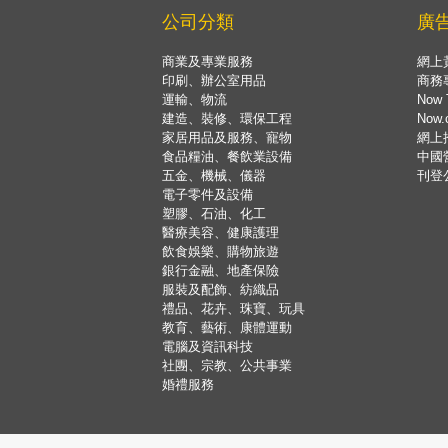
公司分類
廣
商業及專業服務
網上
印刷、辦公室用品
商務
運輸、物流
Now 
建造、裝修、環保工程
Now
家居用品及服務、寵物
網上
食品糧油、餐飲業設備
中國
五金、機械、儀器
刊登
電子零件及設備
塑膠、石油、化工
醫療美容、健康護理
飲食娛樂、購物旅遊
銀行金融、地產保險
服裝及配飾、紡織品
禮品、花卉、珠寶、玩具
教育、藝術、康體運動
電腦及資訊科技
社團、宗教、公共事業
婚禮服務