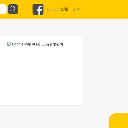
ENG
|
繁體
|
简体