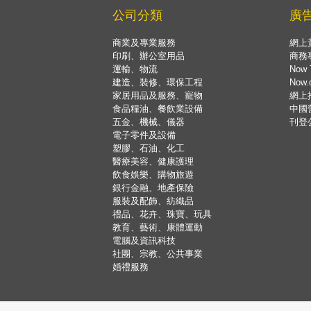
公司分類
廣
商業及專業服務
網上
印刷、辦公室用品
商務
運輸、物流
Now 
建造、裝修、環保工程
Now
家居用品及服務、寵物
網上
食品糧油、餐飲業設備
中國
五金、機械、儀器
刊登
電子零件及設備
塑膠、石油、化工
醫療美容、健康護理
飲食娛樂、購物旅遊
銀行金融、地產保險
服裝及配飾、紡織品
禮品、花卉、珠寶、玩具
教育、藝術、康體運動
電腦及資訊科技
社團、宗教、公共事業
婚禮服務