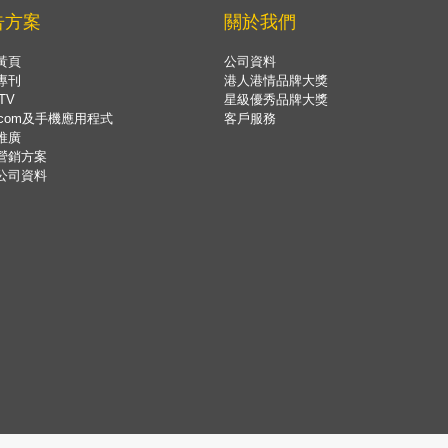
告方案
關於我們
黃頁
公司資料
專刊
港人港情品牌大獎
TV
星級優秀品牌大獎
.com及手機應用程式
客戶服務
推廣
營銷方案
公司資料