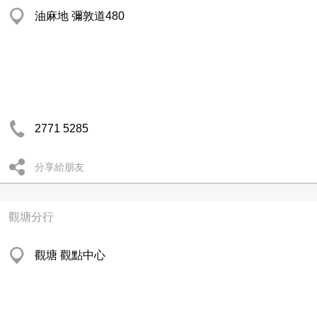
油麻地 彌敦道480
2771 5285
分享給朋友
觀塘分行
觀塘 觀點中心