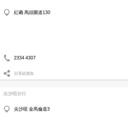
紅磡 馬頭圍道130
2334 4307
分享給朋友
尖沙咀分行
尖沙咀 金馬倫道3