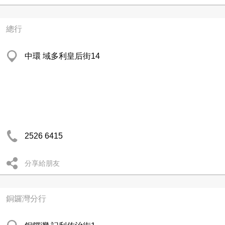
總行
中環 域多利皇后街14
2526 6415
分享給朋友
銅鑼灣分行