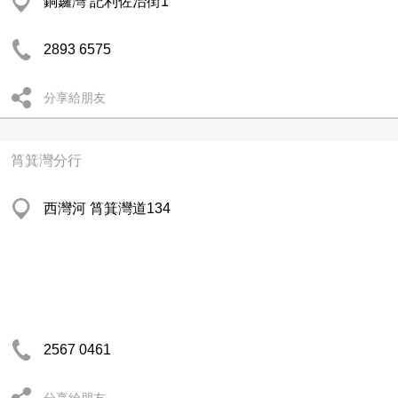
銅鑼灣 記利佐治街1
2893 6575
分享給朋友
筲箕灣分行
西灣河 筲箕灣道134
2567 0461