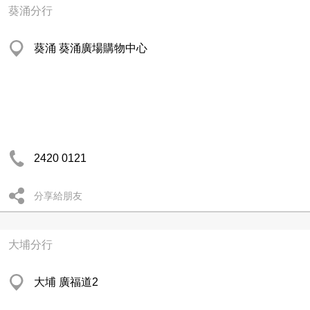
葵涌分行
葵涌 葵涌廣場購物中心
2420 0121
分享給朋友
大埔分行
大埔 廣福道2