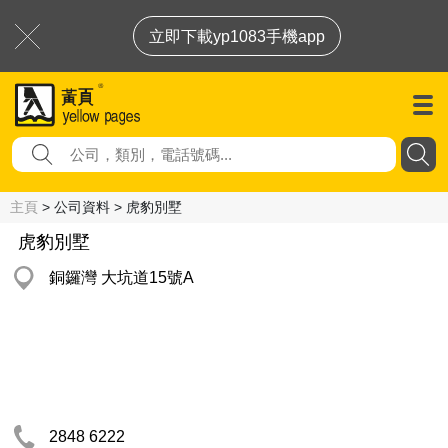
立即下載yp1083手機app
主頁
> 公司資料 > 虎豹別墅
虎豹別墅
銅鑼灣 大坑道15號A
2848 6222