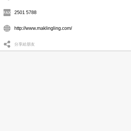
2501 5788
http://www.maklingling.com/
分享給朋友