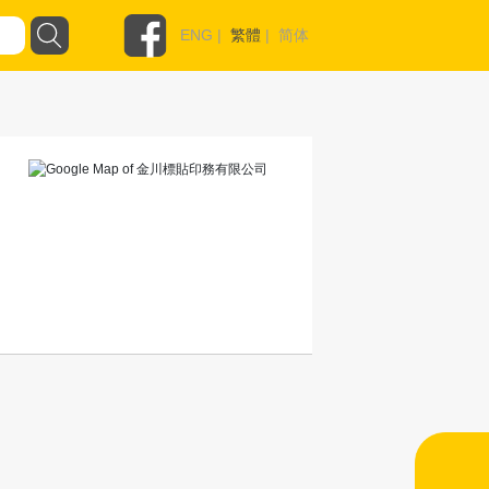
ENG
|
繁體
|
简体