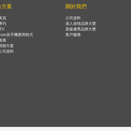
告方案
關於我們
黃頁
公司資料
專刊
港人港情品牌大獎
TV
星級優秀品牌大獎
.com及手機應用程式
客戶服務
推廣
營銷方案
公司資料