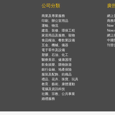
公司分類
廣
商業及專業服務
網上
印刷、辦公室用品
商務
運輸、物流
Now 
建造、裝修、環保工程
Now
家居用品及服務、寵物
網上
食品糧油、餐飲業設備
中國
五金、機械、儀器
刊登
電子零件及設備
塑膠、石油、化工
醫療美容、健康護理
飲食娛樂、購物旅遊
銀行金融、地產保險
服裝及配飾、紡織品
禮品、花卉、珠寶、玩具
教育、藝術、康體運動
電腦及資訊科技
社團、宗教、公共事業
婚禮服務