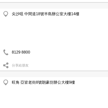
尖沙咀 中間道18號半島辦公室大樓14樓
8129 8800
分享給朋友
旺角 亞皆老街8號朗豪坊辦公大樓9樓