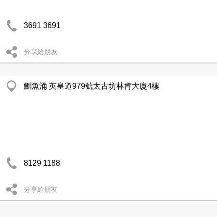
3691 3691
分享給朋友
鰂魚涌 英皇道979號太古坊林肯大廈4樓
8129 1188
分享給朋友