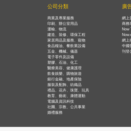
公司分類
廣
商業及專業服務
網上
印刷、辦公室用品
商務
運輸、物流
Now 
建造、裝修、環保工程
Now
家居用品及服務、寵物
網上
食品糧油、餐飲業設備
中國
五金、機械、儀器
刊登
電子零件及設備
塑膠、石油、化工
醫療美容、健康護理
飲食娛樂、購物旅遊
銀行金融、地產保險
服裝及配飾、紡織品
禮品、花卉、珠寶、玩具
教育、藝術、康體運動
電腦及資訊科技
社團、宗教、公共事業
婚禮服務