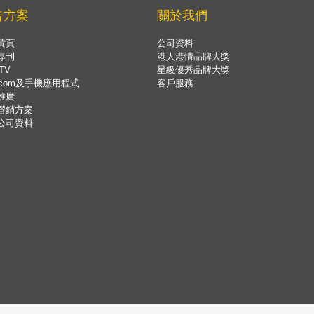
告方案
關於我們
黃頁
公司資料
專刊
港人港情品牌大獎
TV
星級優秀品牌大獎
.com及手機應用程式
客戶服務
推廣
營銷方案
公司資料