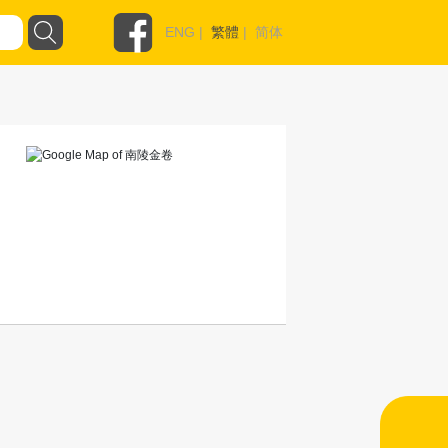
ENG
|
繁體
|
简体