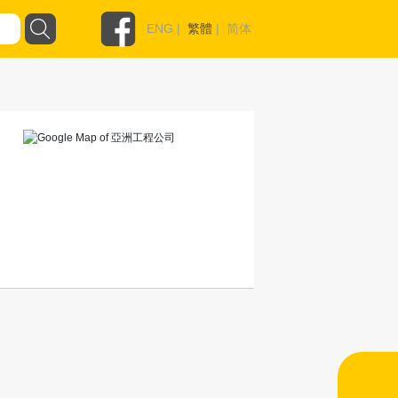
ENG
|
繁體
|
简体