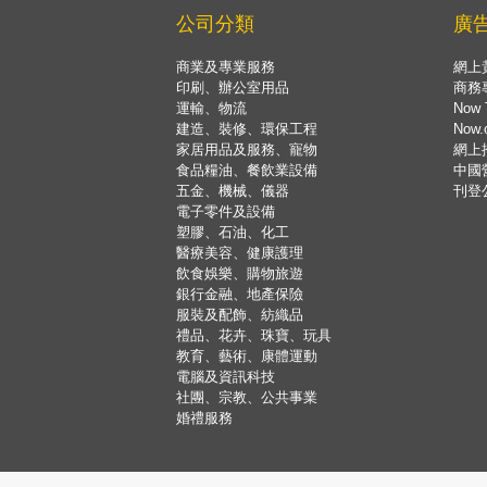
公司分類
廣
商業及專業服務
網上
印刷、辦公室用品
商務
運輸、物流
Now 
建造、裝修、環保工程
Now
家居用品及服務、寵物
網上
食品糧油、餐飲業設備
中國
五金、機械、儀器
刊登
電子零件及設備
塑膠、石油、化工
醫療美容、健康護理
飲食娛樂、購物旅遊
銀行金融、地產保險
服裝及配飾、紡織品
禮品、花卉、珠寶、玩具
教育、藝術、康體運動
電腦及資訊科技
社團、宗教、公共事業
婚禮服務