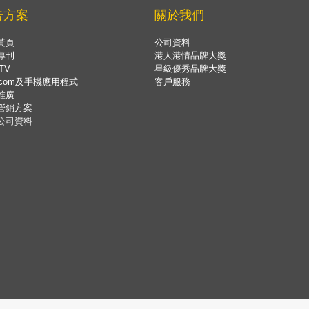
告方案
關於我們
黃頁
公司資料
專刊
港人港情品牌大獎
TV
星級優秀品牌大獎
.com及手機應用程式
客戶服務
推廣
營銷方案
公司資料