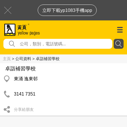
立即下載yp1083手機app
主頁
> 公司資料 > 卓詣補習學校
卓詣補習學校
東涌 逸東邨
3141 7351
分享給朋友