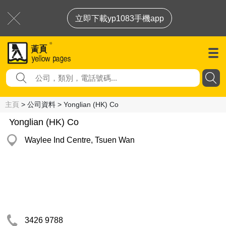
立即下載yp1083手機app
主頁
> 公司資料 > Yonglian (HK) Co
Yonglian (HK) Co
Waylee Ind Centre, Tsuen Wan
3426 9788