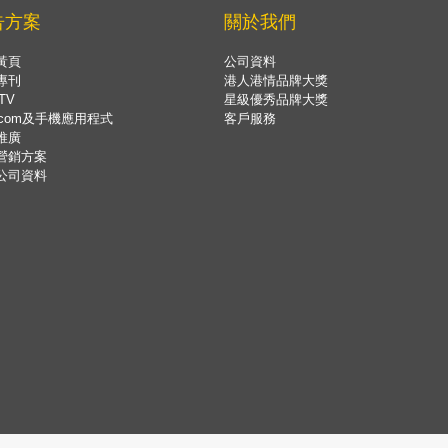
告方案
關於我們
黃頁
公司資料
專刊
港人港情品牌大獎
TV
星級優秀品牌大獎
.com及手機應用程式
客戶服務
推廣
營銷方案
公司資料