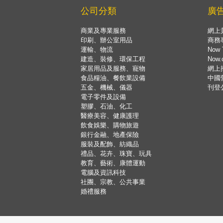
公司分類
廣
商業及專業服務
網上
印刷、辦公室用品
商務
運輸、物流
Now 
建造、裝修、環保工程
Now
家居用品及服務、寵物
網上
食品糧油、餐飲業設備
中國
五金、機械、儀器
刊登
電子零件及設備
塑膠、石油、化工
醫療美容、健康護理
飲食娛樂、購物旅遊
銀行金融、地產保險
服裝及配飾、紡織品
禮品、花卉、珠寶、玩具
教育、藝術、康體運動
電腦及資訊科技
社團、宗教、公共事業
婚禮服務