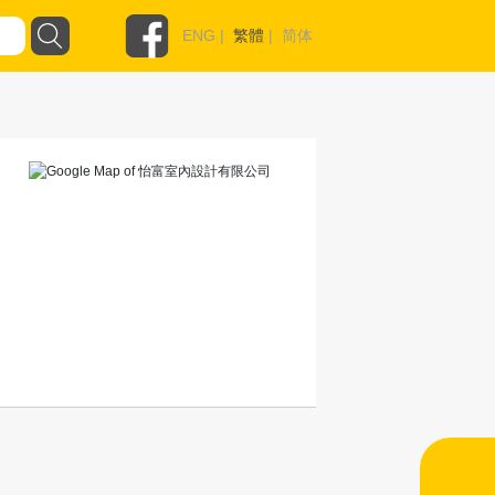
ENG
|
繁體
|
简体