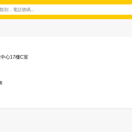
業中心17樓C室
fi