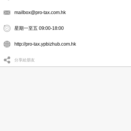
mailbox@pro-tax.com.hk
星期一至五 09:00-18:00
http://pro-tax.ypbizhub.com.hk
分享給朋友