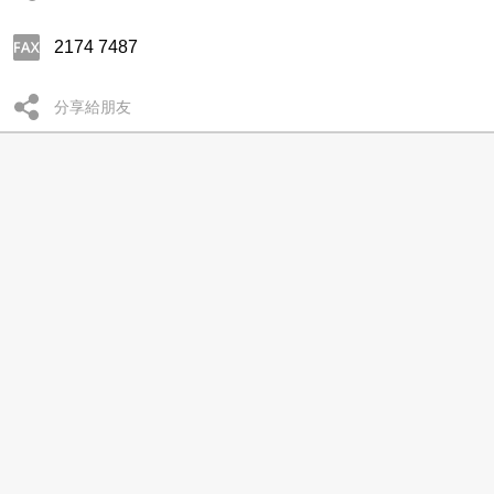
2174 7487
分享給朋友