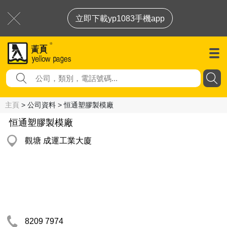
立即下載yp1083手機app
主頁
> 公司資料 > 恒通塑膠製模廠
恒通塑膠製模廠
觀塘 成運工業大廈
8209 7974