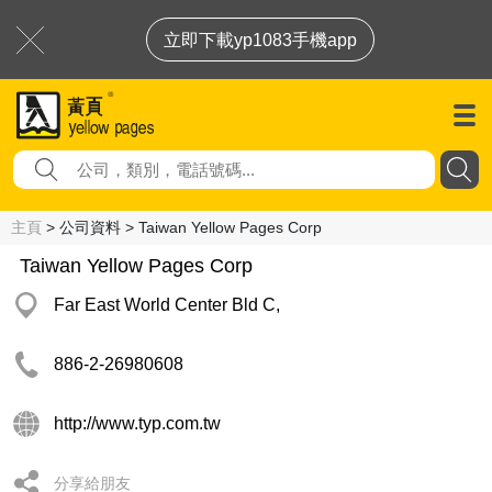
立即下載yp1083手機app
主頁
> 公司資料 > Taiwan Yellow Pages Corp
Taiwan Yellow Pages Corp
Far East World Center Bld C,
886-2-26980608
http://www.typ.com.tw
分享給朋友