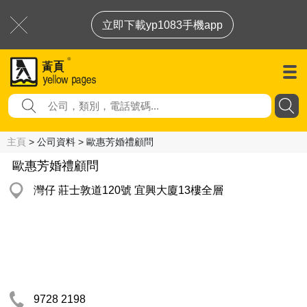
立即下載yp1083手機app
主頁
> 公司資料 > 歐惠芳婚禮顧問
歐惠芳婚禮顧問
灣仔 莊士敦道120號 宜興大廈13樓全層
9728 2198