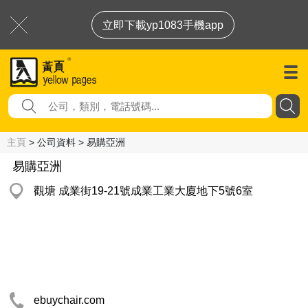
立即下載yp1083手機app
主頁
> 公司資料 > 易購亞洲
易購亞洲
觀塘 成業街19-21號成業工業大廈地下5號6室
ebuychair.com