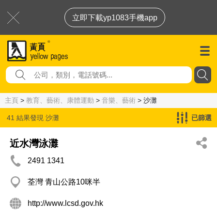
立即下載yp1083手機app
主頁
>
教育、藝術、康體運動
>
音樂、藝術
> 沙灘
41 結果發現
沙灘
已篩選
近水灣泳灘
2491 1341
荃灣 青山公路10咪半
http://www.lcsd.gov.hk