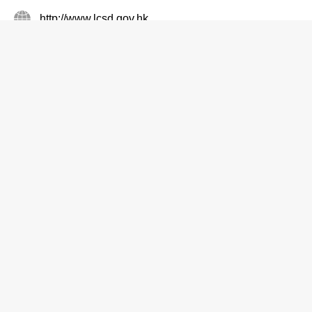
http://www.lcsd.gov.hk
沙灘
深水灣泳灘
2812 0228
淺水灣 深水灣香島道
http://www.lcsd.gov.hk
沙灘
舂坎角泳灘
2813 0454
舂磡角 舂坎角道