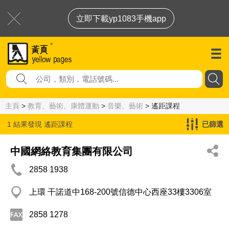
立即下載yp1083手機app
主頁
>
教育、藝術、康體運動
>
音樂、藝術
> 遙距課程
1 結果發現
遙距課程
已篩選
中國網絡教育集團有限公司
2858 1938
上環 干諾道中168-200號信德中心西座33樓3306室
2858 1278