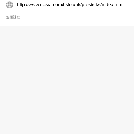
http://www.irasia.com/listco/hk/prosticks/index.htm
遙距課程