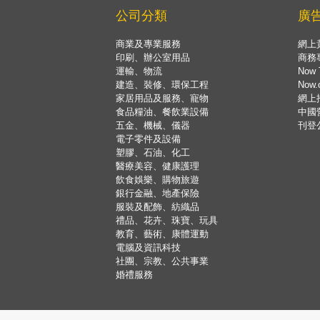
公司分類
廣
商業及專業服務
網上
印刷、辦公室用品
商務
運輸、物流
Now 
建造、裝修、環保工程
Now
家居用品及服務、寵物
網上
食品糧油、餐飲業設備
中國
五金、機械、儀器
刊登
電子零件及設備
塑膠、石油、化工
醫療美容、健康護理
飲食娛樂、購物旅遊
銀行金融、地產保險
服裝及配飾、紡織品
禮品、花卉、珠寶、玩具
教育、藝術、康體運動
電腦及資訊科技
社團、宗教、公共事業
婚禮服務