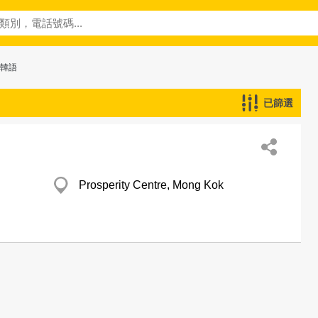
─韓語
已篩選
Prosperity Centre, Mong Kok