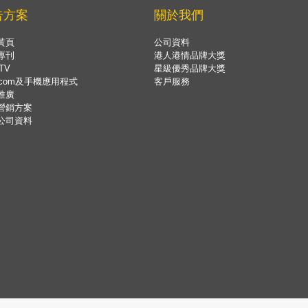
告方案
關於我們
黃頁
公司資料
專刊
港人港情品牌大獎
TV
星級優秀品牌大獎
.com及手機應用程式
客戶服務
推廣
營銷方案
公司資料