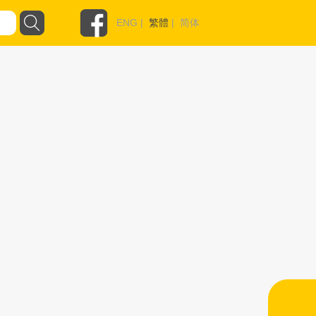
ENG
|
繁體
|
简体