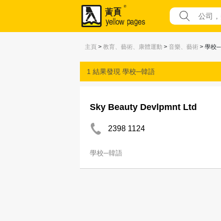
主頁
>
教育、藝術、康體運動
>
音樂、藝術
> 學校
1 結果發現
學校─韓語
Sky Beauty Devlpmnt Ltd
2398 1124
學校─韓語