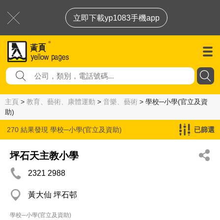
立即下載yp1083手機app
主頁
>
教育、藝術、康體運動
>
音樂、藝術
> 學校─小學(官立及資
助)
270 結果發現
學校─小學(官立及資助)
已篩選
坪石天主教小學
2321 2988
黃大仙 坪石邨
學校─小學(官立及資助)