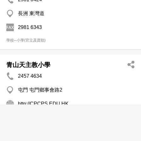
長洲 東灣道
2981 6343
學校─小學(官立及資助)
青山天主教小學
2457 4634
屯門 屯門鄉事會路2
http://CPCPS.EDU.HK
學校─小學(官立及資助)
青衣商會小學