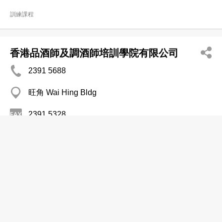
訓練課程
香港品酒師及調酒師培訓學院有限公司
2391 5688
旺角 Wai Hing Bldg
2391 5328
訓練課程
香港記憶學總會訓練中心有限公司
2377 0281
太子 彌敦道761號太子藍馬之城3樓全層、6樓全層及
10樓B室