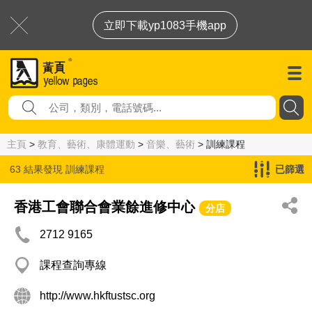
立即下載yp1083手機app
主頁
>
教育、藝術、康體運動
>
音樂、藝術
> 訓練課程
63 結果發現
訓練課程
已篩選
香港工會聯合會業餘進修中心
分店
2712 9165
課程查詢專線
http://www.hkftustsc.org