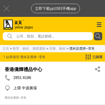
立即下載yp1083手機app
主頁
>
教育、藝術、康體運動
>
音樂、藝術
> 獎杯及獎牌─零售
7 結果發現
獎杯及獎牌─零售
已篩選
香港僑輝禮品中心
2851 8186
上環 中源廣場
獎杯及獎牌─零售