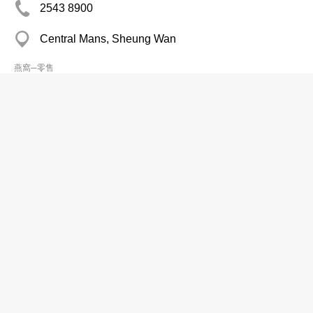
2543 8900
Central Mans, Sheung Wan
燕窩─零售
Semarang Birdsnest
2609 3988
Lucky Plaza Coml Complex, Sha Tin
燕窩─零售
Tung Yan Birds Nest Medicine Co
2721 1418
Peninsula Centre, Tsim Sha Tsui East