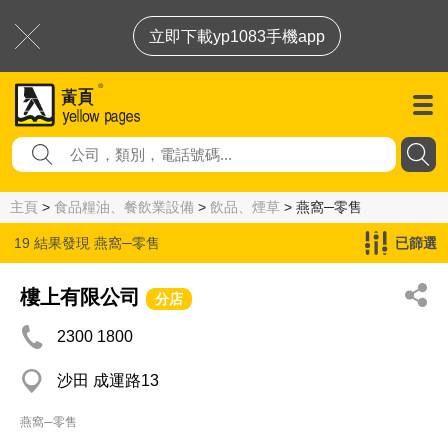
立即下載yp1083手機app
主頁
>
食品糧油、餐飲業設備
>
飲品、煙草
> 燕窩─零售
19 結果發現
燕窩─零售
已篩選
樓上有限公司
分店
2300 1800
沙田 成運路13
燕窩─零售