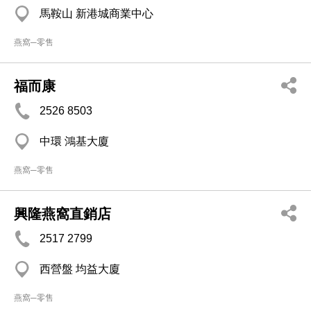
馬鞍山 新港城商業中心
燕窩─零售
福而康
2526 8503
中環 鴻基大廈
燕窩─零售
興隆燕窩直銷店
2517 2799
西營盤 均益大廈
燕窩─零售