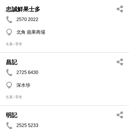
忠誠鮮果士多
2570 2022
北角 蘋果商場
生菓─零售
昌記
2725 6430
深水埗
生菓─零售
明記
2525 5233