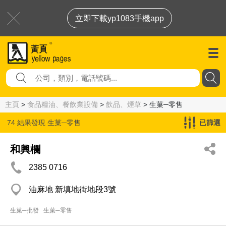
立即下載yp1083手機app
主頁
>
食品糧油、餐飲業設備
>
飲品、煙草
> 生菓─零售
74 結果發現
生菓─零售
已篩選
和興欄
2385 0716
油麻地 新填地街地段3號
生菓─批發
生菓─零售