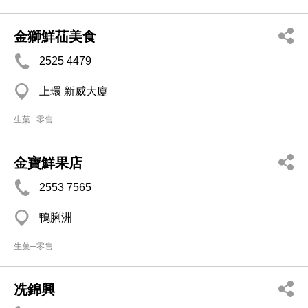
金獅鮮苮美食
2525 4479
上環 新威大廈
生菓─零售
金寶鮮果店
2553 7565
鴨脷洲
生菓─零售
冼錦興