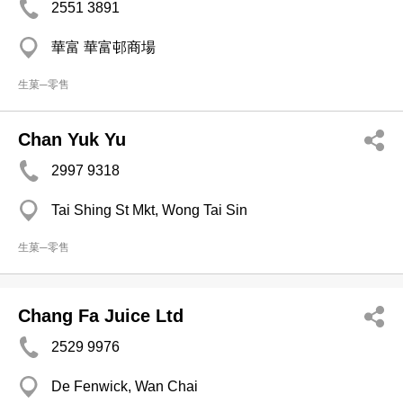
2551 3891
華富 華富邨商場
生菓─零售
Chan Yuk Yu
2997 9318
Tai Shing St Mkt, Wong Tai Sin
生菓─零售
Chang Fa Juice Ltd
2529 9976
De Fenwick, Wan Chai