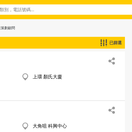
業策劃顧問
已篩選
上環 顏氏大廈
大角咀 科興中心