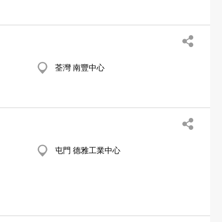
荃灣 南豐中心
屯門 德雅工業中心