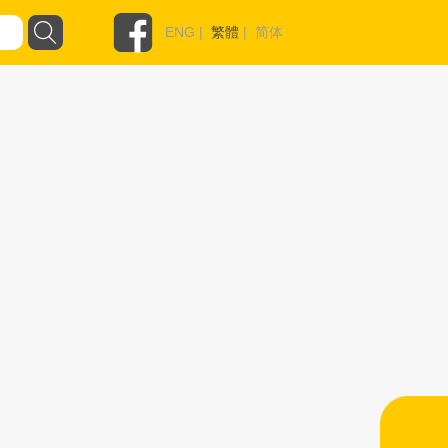
ENG
|
繁體
|
简体