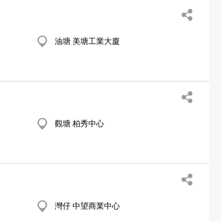
油塘 美塘工業大廈
觀塘 柏秀中心
灣仔 中望商業中心