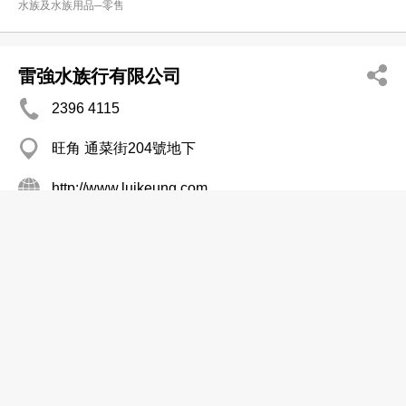
水族及水族用品─零售
雷強水族行有限公司
2396 4115
旺角 通菜街204號地下
http://www.luikeung.com
寵物用品─零售
寵物用品─批發及製造
水族及水族用品─零售
漢記水族工程有限公司
2334 6900
紅磡 偉景樓
2764 3065