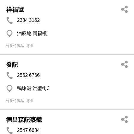
祥福號
2384 3152
油麻地 同福樓
竹及竹製品─零售
發記
2552 6766
鴨脷洲 洪聖街3
竹及竹製品─零售
德昌森記蒸籠
2547 6684