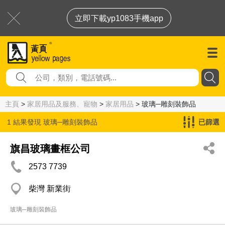
立即下載yp1083手機app
主頁
>
家居用品及服務、寵物
>
家居用品
> 玻璃─雕刻裝飾品
1 結果發現
玻璃─雕刻裝飾品
已篩選
旗昌玻璃畫框公司
2573 7739
柴灣 新業街
玻璃─雕刻裝飾品