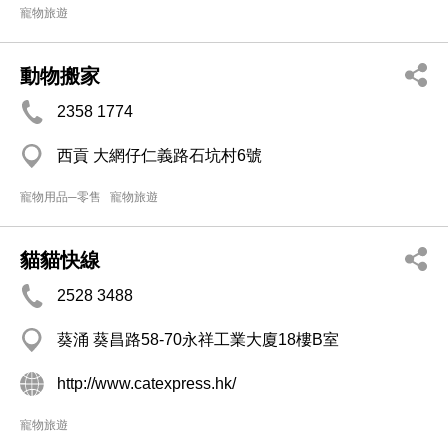
寵物旅遊
動物搬家
2358 1774
西貢 大網仔仁義路石坑村6號
寵物用品─零售
寵物旅遊
貓貓快線
2528 3488
葵涌 葵昌路58-70永祥工業大廈18樓B室
http://www.catexpress.hk/
寵物旅遊