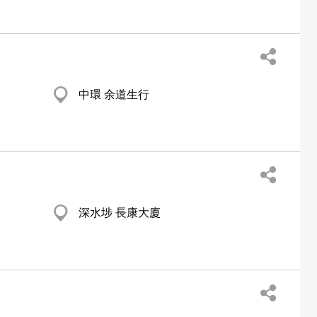
中環 余道生行
深水埗 長康大廈