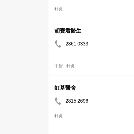
針灸
胡寶君醫生
2861 0333
中醫
針灸
虹基醫舍
2815 2696
針灸