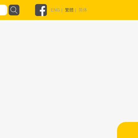
ENG
|
繁體
|
简体