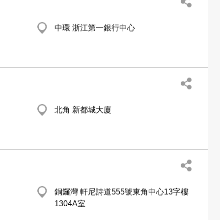
中環 浙江第一銀行中心
北角 新都城大廈
銅鑼灣 軒尼詩道555號東角中心13字樓
1304A室