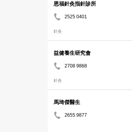
恩福針灸指針診所
2525 0401
針灸
益健養生研究會
2708 9868
針灸
馬琦傑醫生
2655 9877