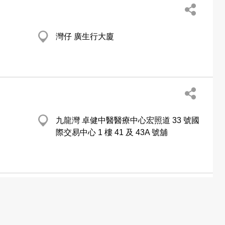
灣仔 廣生行大廈
九龍灣 卓健中醫醫療中心宏照道 33 號國
際交易中心 1 樓 41 及 43A 號舖
尖沙咀 卓健中醫醫療中心漢口道 28 號亞