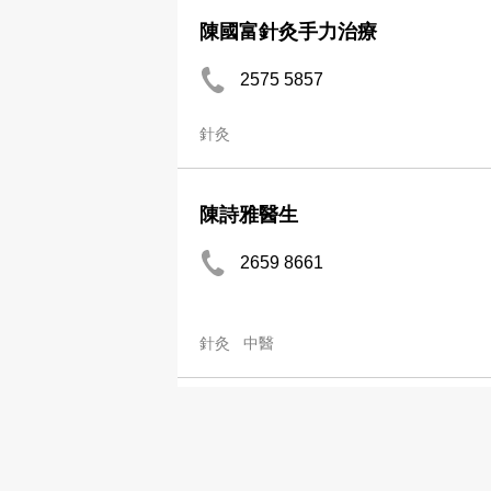
陳國富針灸手力治療
2575 5857
針灸
陳詩雅醫生
2659 8661
針灸
中醫
陳駿煒醫生
2312 0192