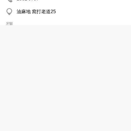
油麻地 窩打老道25
牙醫
林安泰牙醫醫務所
分店
2459 1878
屯門 華都花園商場
牙醫
林安泰牙醫醫務所有限公司
2613 1082
屯門 兆麟苑商業中心