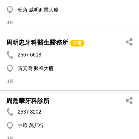
旺角 威明商業大廈
牙醫
周明忠牙科醫生醫務所
分店
2567 6618
筲箕灣 興祥大廈
牙醫
周甦華牙科診所
2537 8202
中環 萬邦行
牙醫