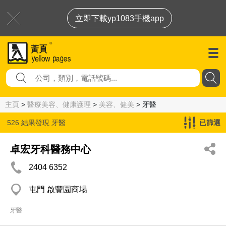
立即下載yp1083手機app
主頁
>
醫療美容、健康護理
>
美容、健美
> 牙醫
526 結果發現
牙醫
已篩選
卓宏牙科醫務中心
2404 6352
屯門 啟豐園商場
牙醫