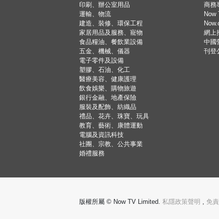
印刷、辦公室用品
商務
運輸、物流
Now 
建造、裝修、環保工程
Now
家居用品及服務、寵物
網上
食品糧油、餐飲業設備
中國
五金、機械、儀器
刊登
電子零件及設備
塑膠、石油、化工
醫療美容、健康護理
飲食娛樂、購物旅遊
銀行金融、地產保險
服裝及配飾、紡織品
禮品、花卉、珠寶、玩具
教育、藝術、康體運動
電腦及資訊科技
社團、宗教、公共事業
婚禮服務
版權所屬 © Now TV Limited.
私隱政策聲明
,
免責