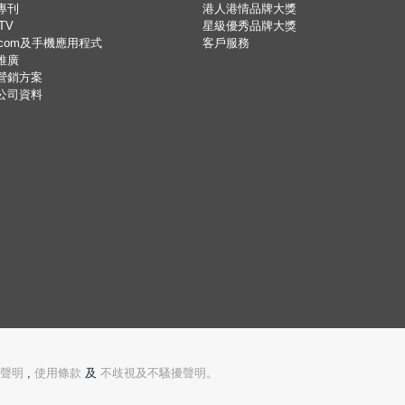
專刊
港人港情品牌大獎
TV
星級優秀品牌大獎
.com及手機應用程式
客戶服務
推廣
營銷方案
公司資料
聲明
,
使用條款
及
不歧視及不騷擾聲明。