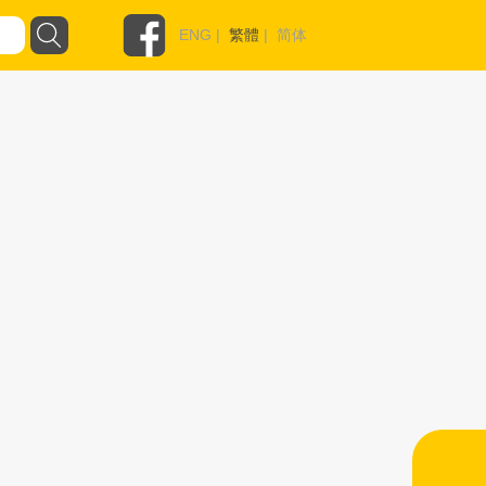
ENG
|
繁體
|
简体