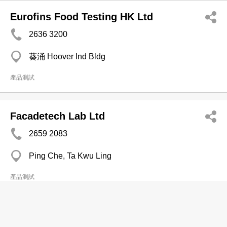
Eurofins Food Testing HK Ltd
2636 3200
葵涌 Hoover Ind Bldg
產品測試
Facadetech Lab Ltd
2659 2083
Ping Che, Ta Kwu Ling
產品測試
HK Merchandise Testing Centre Co Ltd
2639 3100