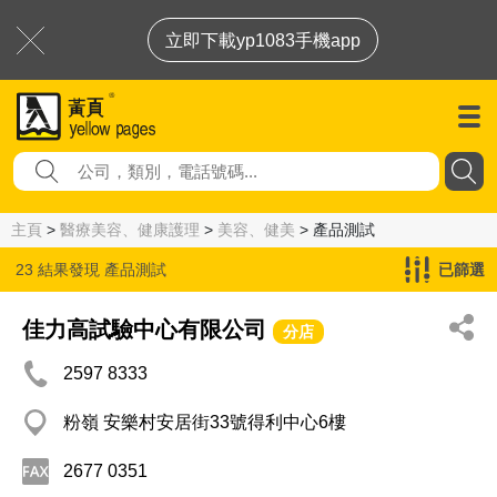
立即下載yp1083手機app
主頁
>
醫療美容、健康護理
>
美容、健美
> 產品測試
23 結果發現
產品測試
已篩選
佳力高試驗中心有限公司
分店
2597 8333
粉嶺 安樂村安居街33號得利中心6樓
2677 0351