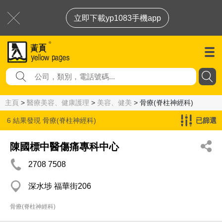
立即下載yp1083手機app
主頁
>
醫療美容、健康護理
>
美容、健美
> 骨療(脊柱神經科)
6 結果發現
骨療(脊柱神經科)
已篩選
陳國標中醫傷痛專科中心
2708 7508
深水埗 福華街206
骨療(脊柱神經科)