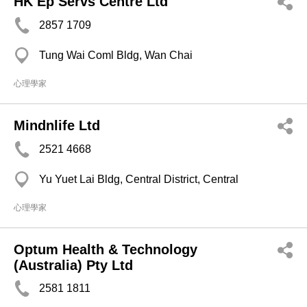
HK Ep Servs Centre Ltd
2857 1709
Tung Wai Coml Bldg, Wan Chai
心理學家
Mindnlife Ltd
2521 4668
Yu Yuet Lai Bldg, Central District, Central
心理學家
Optum Health & Technology
(Australia) Pty Ltd
2581 1811