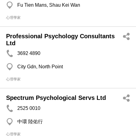
Fu Tien Mans, Shau Kei Wan
心理學家
Professional Psychology Consultants
Ltd
3692 4890
City Gdn, North Point
心理學家
Spectrum Psychological Servs Ltd
2525 0010
中環 陸佑行
心理學家