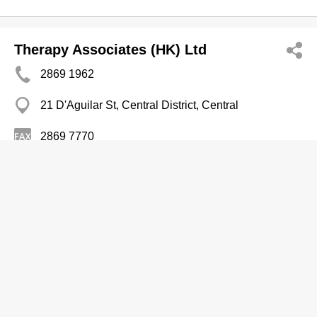
Therapy Associates (HK) Ltd
2869 1962
21 D'Aguilar St, Central District, Central
2869 7770
http://www.talhk.com
心理學家
Transformation At Play Ltd
2349 8031
Tak Wa Hse, Wang Tau Hom