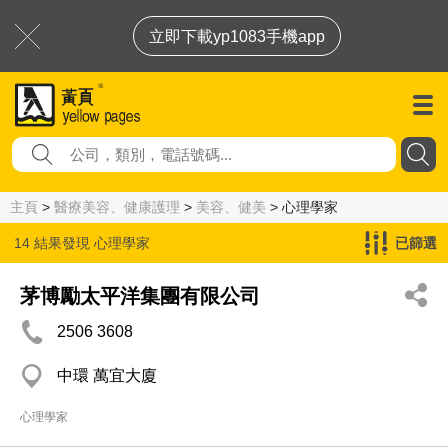
立即下載yp1083手機app
主頁
>
醫療美容、健康護理
>
美容、健美
> 心理學家
14 結果發現
心理學家
已篩選
茅博勵太平洋集團有限公司
2506 3608
中環 萬宜大廈
心理學家