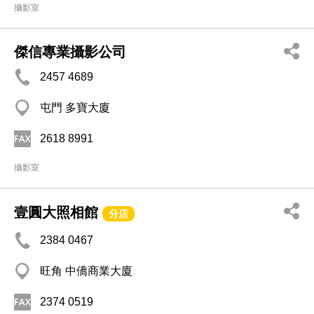
攝影室
傑信專業攝影公司
2457 4689
屯門 多寶大廈
2618 8991
攝影室
壹圓大照相館
分店
2384 0467
旺角 中僑商業大廈
2374 0519