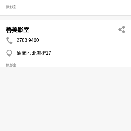
攝影室
善美影室
2783 9460
油麻地 北海街17
攝影室
華綽投資有限公司
2441 3666
屯門
攝影室