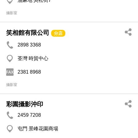
油麻地 吳松街7
攝影室
笑相館有限公司
分店
2898 3368
荃灣 時貿中心
2381 8968
攝影室
彩園攝影沖印
2459 7208
屯門 景峰花園商場