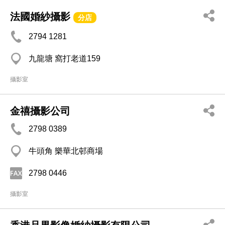
法國婚紗攝影
分店
2794 1281
九龍塘 窩打老道159
攝影室
金禧攝影公司
2798 0389
牛頭角 樂華北邨商場
2798 0446
攝影室