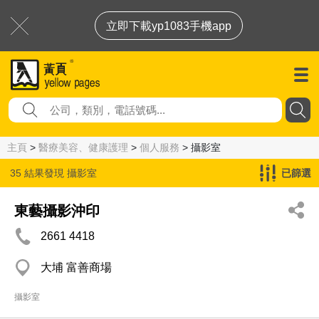
立即下載yp1083手機app
主頁
>
醫療美容、健康護理
>
個人服務
> 攝影室
35 結果發現
攝影室
已篩選
東藝攝影沖印
2661 4418
大埔 富善商場
攝影室